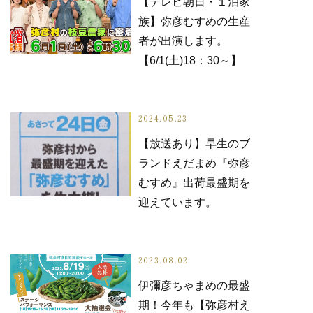
【テレビ朝日・１泊家
族】弥彦むすめの生産
者が出演します。
【6/1(土)18：30～】
2024.05.23
【放送あり】早生のブ
ランドえだまめ『弥彦
むすめ』出荷最盛期を
迎えています。
2023.08.02
伊彌彦ちゃまめの最盛
期！今年も【弥彦村え