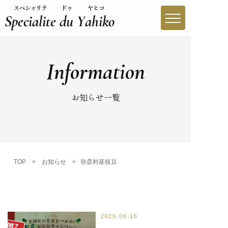
Information
やひこブランドとは
やひこブランド一覧
お知らせ一覧
生産者紹介
買う
TOP
>
お知らせ
>
弥彦村産枝豆
味わう
レシピ
2026.06.16