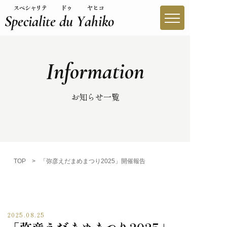
Information
やひこブランドとは
やひこブランド一覧
お知らせ一覧
生産者紹介
買う
TOP
>
「弥彦えだまめまつり2025」開催報告
味わう
レシピ
2025.08.25