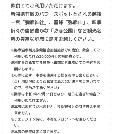
飲食にてご利用いただけます。
新潟県有数のパワースポットとされる越後
一宮「彌彦神社」、霊峰「弥彦山」、四季
折々の自然豊かな「弥彦公園」など観光名
所の豊富な弥彦に是非お越しください。
※弥彦温泉観光旅館組合加盟施設での宿泊、飲食にてご
利用いただける20,000円分の補助券です。
※利用をご希望する施設へ事前にお電話にてご予約をお
願いします。
その際に必ず、本券を使用する旨をお申し出ください。
（ご利用状況によりご希望に添えない場合もございます
ので、予めご了承ください）
※期限は令和7年12月31日となり、期日を過ぎた場合ご
利用いただけません。
※本券はお釣りが出ません。また現金との引き換えも出
来ません。
※チェックイン時に、本券をフロントへお渡しくださ
い。
※本券の転売は固く禁じます。