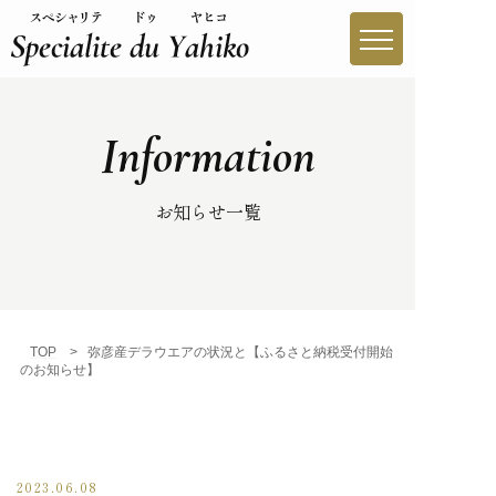
Information
やひこブランドとは
やひこブランド一覧
お知らせ一覧
生産者紹介
買う
TOP
>
弥彦産デラウエアの状況と【ふるさと納税受付開始
のお知らせ】
味わう
レシピ
2023.06.08