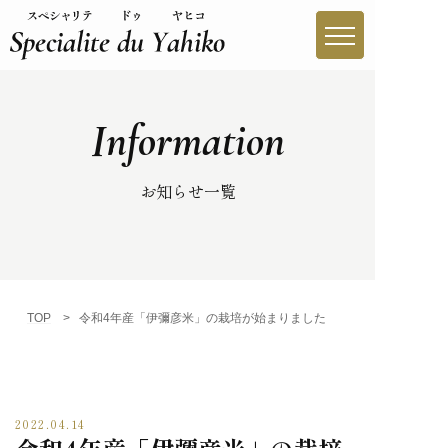
Information
やひこブランドとは
やひこブランド一覧
お知らせ一覧
生産者紹介
買う
TOP
>
令和4年産「伊彌彦米」の栽培が始まりました
味わう
レシピ
2022.04.14